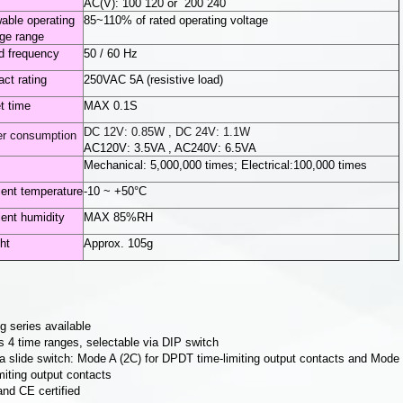
AC(V): 100˜120 or 200˜240
wable operating
85~110% of rated operating voltage
age range
d frequency
50 / 60 Hz
act rating
250VAC 5A (resistive load)
t time
MAX 0.1S
DC 12V: 0.85W , DC 24V: 1.1W
r consumption
AC120V: 3.5VA , AC240V: 6.5VA
Mechanical: 5,000,000 times; Electrical:100,000 times
ent temperature
-10 ~ +50°C
ent humidity
MAX 85%RH
ht
Approx. 105g
ng series available
s 4 time ranges, selectable via DIP switch
a slide switch: Mode A (2C) for DPDT time-limiting output contacts and Mod
miting output contacts
nd CE certified