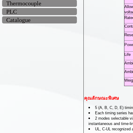
Thermocouple
Allo
PLC
volt
Rate
Catalogue
Cont
Rese
Powe
Life
Ambi
Ambi
Weig
คุณลักษณะพิเศษ
5 (A, B, C, D, E) timi
Each timing series ha
2 modes selectable vi
instantaneous and time-li
UL, C-UL recognized a