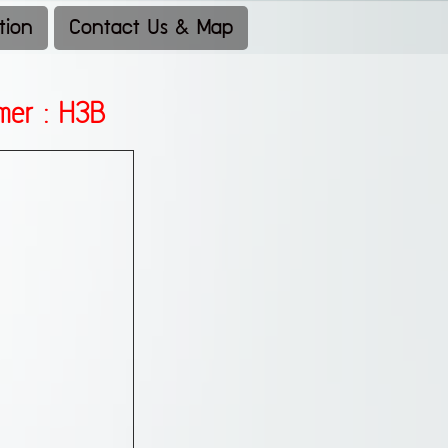
tion
Contact Us & Map
mer : H3B