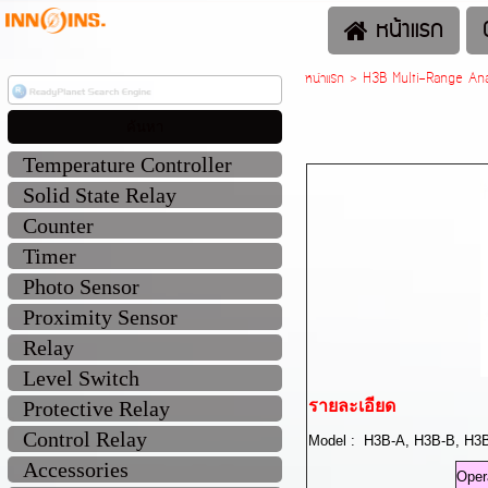
หน้าแรก
หน้าแรก
>
H3B Multi-Range An
Temperature Controller
Solid State Relay
Counter
Timer
Photo Sensor
Proximity Sensor
Relay
Level Switch
Protective Relay
รายละเอียด
Control Relay
Model : H3B-A, H3B-B, H3
Accessories
Oper