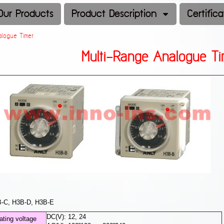
Our Products
Product Description
Certifica
alogue Timer
Multi-Range Analogue Ti
B-C, H3B-D, H3B-E
DC(V): 12, 24
ating voltage