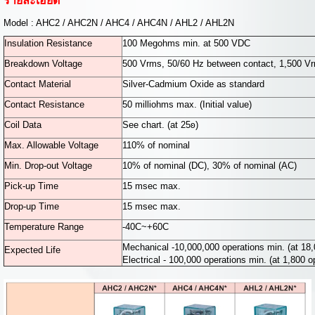
รายละเอียด
Model : AHC2 / AHC2N / AHC4 / AHC4N / AHL2 / AHL2N
Insulation Resistance
100 Megohms min. at 500 VDC
Breakdown Voltage
500 Vrms, 50/60 Hz between contact, 1,500 Vr
Contact Material
Silver-Cadmium Oxide as standard
Contact Resistance
50 milliohms max. (Initial value)
Coil Data
See chart. (at 25ʚ)
Max. Allowable Voltage
110% of nominal
Min. Drop-out Voltage
10% of nominal (DC), 30% of nominal (AC)
Pick-up Time
15 msec max.
Drop-up Time
15 msec max.
Temperature Range
-40C~+60C
Mechanical -10,000,000 operations min. (at 18,
Expected Life
Electrical - 100,000 operations min. (at 1,800 op